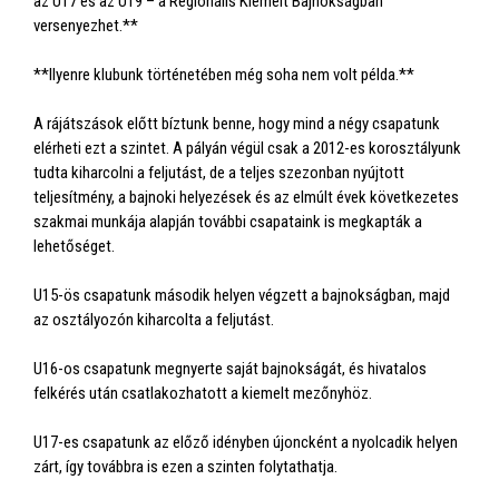
az U17 és az U19 – a Regionális Kiemelt Bajnokságban
versenyezhet.**
**Ilyenre klubunk történetében még soha nem volt példa.**
A rájátszások előtt bíztunk benne, hogy mind a négy csapatunk
elérheti ezt a szintet. A pályán végül csak a 2012-es korosztályunk
tudta kiharcolni a feljutást, de a teljes szezonban nyújtott
teljesítmény, a bajnoki helyezések és az elmúlt évek következetes
szakmai munkája alapján további csapataink is megkapták a
lehetőséget.
U15-ös csapatunk második helyen végzett a bajnokságban, majd
az osztályozón kiharcolta a feljutást.
U16-os csapatunk megnyerte saját bajnokságát, és hivatalos
felkérés után csatlakozhatott a kiemelt mezőnyhöz.
U17-es csapatunk az előző idényben újoncként a nyolcadik helyen
zárt, így továbbra is ezen a szinten folytathatja.