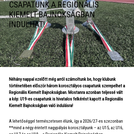
CSAPATUNK A REGIONÁLIS
KIEMELT BAJNOKSÁGBAN
INDULHAT!
Néhány nappal ezelőtt még arról számoltunk be, hogy klubunk
történetében először három korosztályos csapatunk szerepelhet a
Regionális Kiemelt Bajnokságban. Mostanra azonban teljessé vált
a kép: U19-es csapatunk is hivatalos felkérést kapott a Regionális
Kiemelt Bajnokságban való indulásra!
A lehetőséggel természetesen élünk, így a 2026/27-es szezonban
**mind a négy érintett nagypályás korosztályunk – az U15, az U16,