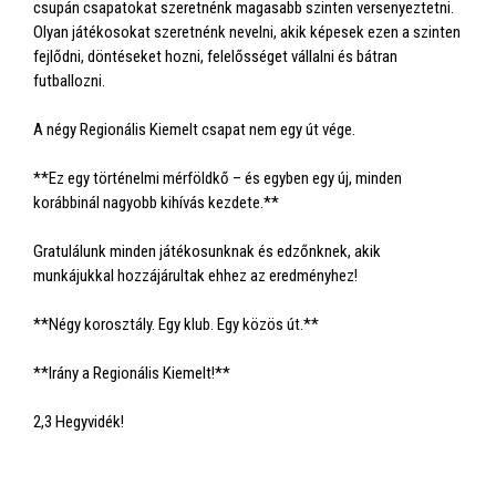
csupán csapatokat szeretnénk magasabb szinten versenyeztetni.
Olyan játékosokat szeretnénk nevelni, akik képesek ezen a szinten
fejlődni, döntéseket hozni, felelősséget vállalni és bátran
futballozni.
A négy Regionális Kiemelt csapat nem egy út vége.
**Ez egy történelmi mérföldkő – és egyben egy új, minden
korábbinál nagyobb kihívás kezdete.**
Gratulálunk minden játékosunknak és edzőnknek, akik
munkájukkal hozzájárultak ehhez az eredményhez!
**Négy korosztály. Egy klub. Egy közös út.**
**Irány a Regionális Kiemelt!**
2,3 Hegyvidék!