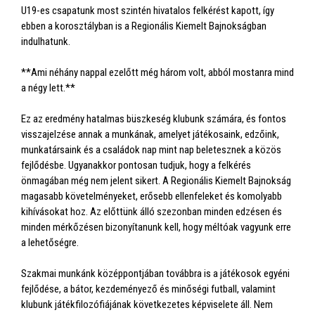
U19-es csapatunk most szintén hivatalos felkérést kapott, így
ebben a korosztályban is a Regionális Kiemelt Bajnokságban
indulhatunk.
**Ami néhány nappal ezelőtt még három volt, abból mostanra mind
a négy lett.**
Ez az eredmény hatalmas büszkeség klubunk számára, és fontos
visszajelzése annak a munkának, amelyet játékosaink, edzőink,
munkatársaink és a családok nap mint nap beletesznek a közös
fejlődésbe. Ugyanakkor pontosan tudjuk, hogy a felkérés
önmagában még nem jelent sikert. A Regionális Kiemelt Bajnokság
magasabb követelményeket, erősebb ellenfeleket és komolyabb
kihívásokat hoz. Az előttünk álló szezonban minden edzésen és
minden mérkőzésen bizonyítanunk kell, hogy méltóak vagyunk erre
a lehetőségre.
Szakmai munkánk középpontjában továbbra is a játékosok egyéni
fejlődése, a bátor, kezdeményező és minőségi futball, valamint
klubunk játékfilozófiájának következetes képviselete áll. Nem