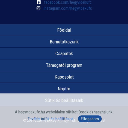
facebook.com/hegyvidekufc
instagram.com/hegyvidekufc
Főoldal
Bemutatkozunk
Csapatok
Támogatói program
Kapcsolat
Naptár
Sütik és beállításaik
A hegyvidekufc.hu weboldalon sütiket (cookie) használunk.
További infók és beállítások
Elfogadom
© 2011-2026 - GERRZO Kft., byF - Minden jog fenntartva!