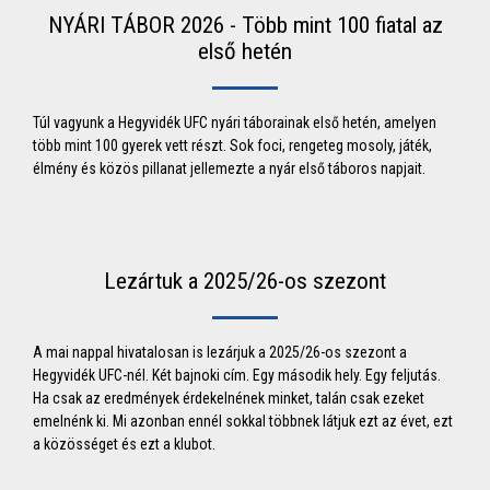
NYÁRI TÁBOR 2026 - Több mint 100 fiatal az
első hetén
Túl vagyunk a Hegyvidék UFC nyári táborainak első hetén, amelyen
több mint 100 gyerek vett részt. Sok foci, rengeteg mosoly, játék,
élmény és közös pillanat jellemezte a nyár első táboros napjait.
Lezártuk a 2025/26-os szezont
A mai nappal hivatalosan is lezárjuk a 2025/26-os szezont a
Hegyvidék UFC-nél. Két bajnoki cím. Egy második hely. Egy feljutás.
Ha csak az eredmények érdekelnének minket, talán csak ezeket
emelnénk ki. Mi azonban ennél sokkal többnek látjuk ezt az évet, ezt
a közösséget és ezt a klubot.