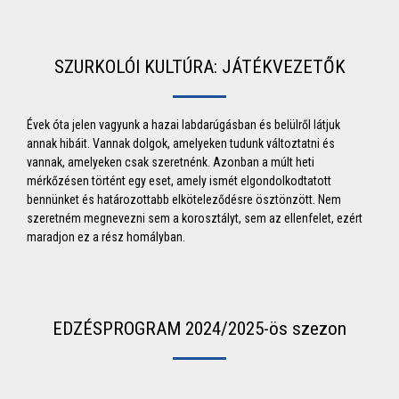
SZURKOLÓI KULTÚRA: JÁTÉKVEZETŐK
Évek óta jelen vagyunk a hazai labdarúgásban és belülről látjuk
annak hibáit. Vannak dolgok, amelyeken tudunk változtatni és
vannak, amelyeken csak szeretnénk. Azonban a múlt heti
mérkőzésen történt egy eset, amely ismét elgondolkodtatott
bennünket és határozottabb elköteleződésre ösztönzött. Nem
szeretném megnevezni sem a korosztályt, sem az ellenfelet, ezért
maradjon ez a rész homályban.
EDZÉSPROGRAM 2024/2025-ös szezon