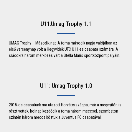
U11:Umag Trophy 1.1
UMAG Trophy – Második nap A torna második napja valójában az
első versenynap volt a Hegyvidék UFC U11-es csapata számára. A
srácokra három mérkőzés várt a Stella Maris sportközpont pályáin.
U11: Umag Trophy 1.0
2015-ös csapatunk ma utazott Horvátországba, már a megnyitón is
részt vettek, holnap kezdődik a torna három meccsel, szombaton
szintén három meccs köztük a Juventus FC csapatával.