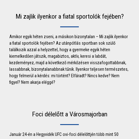
Mi zajlik ilyenkor a fiatal sportolók fejében?
Amikor egyik héten zseni, a másikon bizonytalan – Mi zajlik ilyenkor
a fiatal sportolók fejében? Az utánpótlás sportban sok szülő
találkozik azzal a helyzettel, hogy a gyermeke egyik héten
kiemelkedően játszik, magabiztos, aktív, keresi a labdát,
kezdeményez, majd a következő mérkőzésen visszafogottabbnak,
lassabbnak, bizonytalanabbnak tűnik. Ilyenkor teljesen természetes,
hogy felmerül a kérdés: mi történt? Elfáradt? Nincs kedve? Nem
figyel? Nem akarja eléggé?
Foci délelőtt a Városmajorban
Január 24-én a Hegyvidék UFC ovi-foci délelőttjén több mint 50