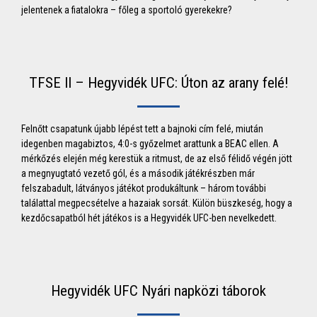
jelentenek a fiatalokra – főleg a sportoló gyerekekre?
TFSE II – Hegyvidék UFC: Úton az arany felé!
Felnőtt csapatunk újabb lépést tett a bajnoki cím felé, miután
idegenben magabiztos, 4:0-s győzelmet arattunk a BEAC ellen. A
mérkőzés elején még kerestük a ritmust, de az első félidő végén jött
a megnyugtató vezető gól, és a második játékrészben már
felszabadult, látványos játékot produkáltunk – három további
találattal megpecsételve a hazaiak sorsát. Külön büszkeség, hogy a
kezdőcsapatból hét játékos is a Hegyvidék UFC-ben nevelkedett.
Hegyvidék UFC Nyári napközi táborok