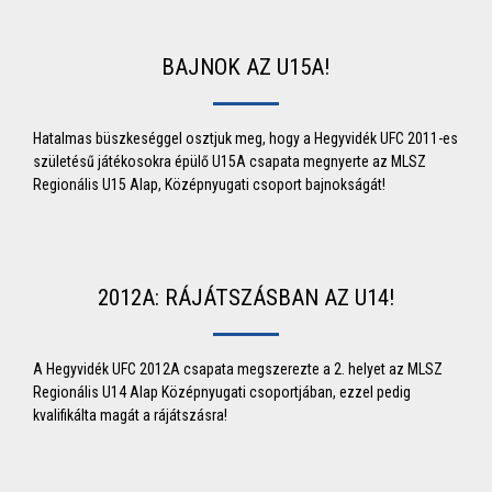
BAJNOK AZ U15A!
Hatalmas büszkeséggel osztjuk meg, hogy a Hegyvidék UFC 2011-es
születésű játékosokra épülő U15A csapata megnyerte az MLSZ
Regionális U15 Alap, Középnyugati csoport bajnokságát!
2012A: RÁJÁTSZÁSBAN AZ U14!
A Hegyvidék UFC 2012A csapata megszerezte a 2. helyet az MLSZ
Regionális U14 Alap Középnyugati csoportjában, ezzel pedig
kvalifikálta magát a rájátszásra!