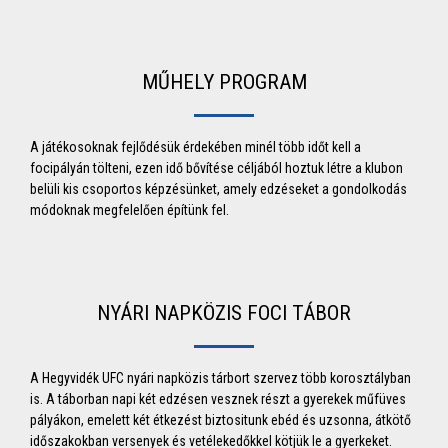
MŰHELY PROGRAM
A játékosoknak fejlődésük érdekében minél több időt kell a
focipályán tölteni, ezen idő bővítése céljából hoztuk létre a klubon
belüli kis csoportos képzésünket, amely edzéseket a gondolkodás
módoknak megfelelően építünk fel.
NYÁRI NAPKÖZIS FOCI TÁBOR
A Hegyvidék UFC nyári napközis tárbort szervez több korosztályban
is. A táborban napi két edzésen vesznek részt a gyerekek műfüves
pályákon, emelett két étkezést biztositunk ebéd és uzsonna, átkötő
időszakokban versenyek és vetélekedőkkel kötjük le a gyerkeket.