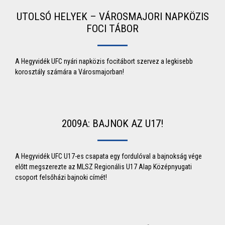
UTOLSÓ HELYEK – VÁROSMAJORI NAPKÖZIS
FOCI TÁBOR
A Hegyvidék UFC nyári napközis focitábort szervez a legkisebb
korosztály számára a Városmajorban!
2009A: BAJNOK AZ U17!
A Hegyvidék UFC U17-es csapata egy fordulóval a bajnokság vége
előtt megszerezte az MLSZ Regionális U17 Alap Középnyugati
csoport felsőházi bajnoki címét!