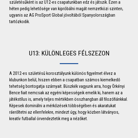
születésűként is az U12-es csapatunkban edz és játszik. Ezen a
héten pedig lehetősége van kipróbálni magát nemzetközi szinten,
ugyanis az AG ProSport Global jóvoltából Spanyolországban
tartózkodik.
U13: KÜLÖNLEGES FÉLSZEZON
A 2012-es születésű korosztályunk különös figyelmet élvez a
klubunkon belül, hiszen ebben a csapatban számos kiemelkedő
tehetség bontogatja szárnyait. Büszkék vagyunk arra, hogy Örkényi
Bence fiait nemcsak az egyéni képességeik emelik ki, hanem az a
játékstílus is, amely teljes mértékben összhangban áll filozófiánkkal.
Képesek dominálni a mérkőzések többségében és akaratukat
ráerőltetni az ellenfelekre, mindezt úgy, hogy közben látványos,
kreatív futballal örvendeztetik meg a nézőket.