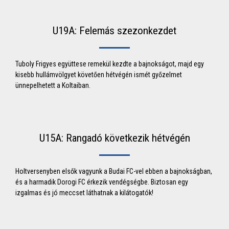
U19A: Felemás szezonkezdet
Tuboly Frigyes együttese remekül kezdte a bajnokságot, majd egy
kisebb hullámvölgyet követően hétvégén ismét győzelmet
ünnepelhetett a Koltaiban.
U15A: Rangadó következik hétvégén
Holtversenyben elsők vagyunk a Budai FC-vel ebben a bajnokságban,
és a harmadik Dorogi FC érkezik vendégségbe. Biztosan egy
izgalmas és jó meccset láthatnak a kilátogatók!