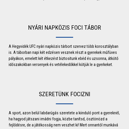
NYÁRI NAPKÖZIS FOCI TÁBOR
A Hegyvidék UFC nyári napközis tárbort szervez több korosztályban
is. A táborban napi két edzésen vesznek részt a gyerekek műfüves
pályákon, emelett két étkezést biztositunk ebéd és uzsonna, átkötő
időszakokban versenyek és vetélekedőkkel kötjük le a gyerkeket.
SZERETÜNK FOCIZNI
A sport, azon belül labdarúgás szeretete a kiinduló pont a gyereknél,
ha hagyod játszani imádni fogja, közbe tanítsd, ösztönözd a
fejlődésre, de a játékosság nem veszhet ki! Mert onnantól munkává