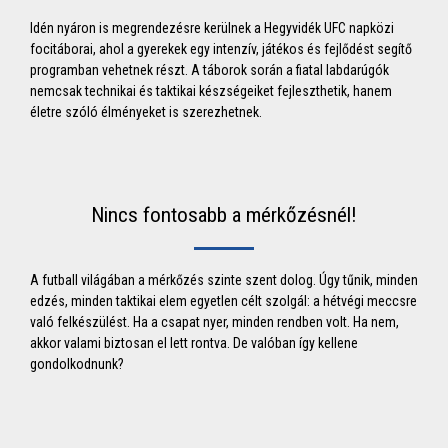
Idén nyáron is megrendezésre kerülnek a Hegyvidék UFC napközi
focitáborai, ahol a gyerekek egy intenzív, játékos és fejlődést segítő
programban vehetnek részt. A táborok során a fiatal labdarúgók
nemcsak technikai és taktikai készségeiket fejleszthetik, hanem
életre szóló élményeket is szerezhetnek.
Nincs fontosabb a mérkőzésnél!
A futball világában a mérkőzés szinte szent dolog. Úgy tűnik, minden
edzés, minden taktikai elem egyetlen célt szolgál: a hétvégi meccsre
való felkészülést. Ha a csapat nyer, minden rendben volt. Ha nem,
akkor valami biztosan el lett rontva. De valóban így kellene
gondolkodnunk?