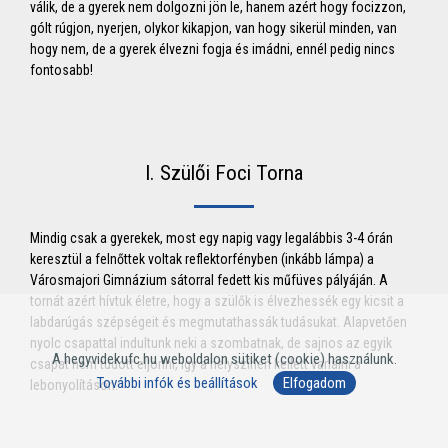
válik, de a gyerek nem dolgozni jön le, hanem azért hogy focizzon,
gólt rúgjon, nyerjen, olykor kikapjon, van hogy sikerül minden, van
hogy nem, de a gyerek élvezni fogja és imádni, ennél pedig nincs
fontosabb!
I. Szülői Foci Torna
Mindig csak a gyerekek, most egy napig vagy legalábbis 3-4 órán
keresztül a felnőttek voltak reflektorfényben (inkább lámpa) a
Városmajori Gimnázium sátorral fedett kis műfüves pályáján. A
tornát azért hívtuk életre, hogy a szülők is élvezhessék egy kicsit a
labdarúgás szépségeit és megmutathassák tudásukat. Alapvetően
nyolc csapattal indultunk neki a szombatnak, de sajnos az egyik
A hegyvidekufc.hu weboldalon sütiket (cookie) használunk.
csapat nem tudott eljönni, így a helyszínen kellett variálni a
További infók és beállítások
Elfogadom
lebonyolításon.