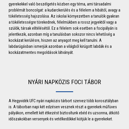
gyerekekkel való beszélgetés közben egy téma, ami társadalmi
problémát boncolgat: a kudarckerülés és a félelem a hibától, avagy a
tökéletesség hajszolása. Az iskolai környezetben a tanulók gyakran
a tökéletességre törekednek, félelmükben a rossz jegyektől vagy a
szülők, társak elítélésétől. Ez a félelem sok esetben a focipályán is
jelentkezik, azonban míg a tanulásban sokszor nincs lehetőség a
kockázat kerülésre, hiszen az anyagot meg kell tanulni. A
labdarúgásban ismerjük azonban a világból kirúgott labdák és a
kockázatmentes megoldások látványát.
NYÁRI NAPKÖZIS FOCI TÁBOR
A Hegyvidék UFC nyári napközis tárbort szervez több korosztályban
is. A táborban napi két edzésen vesznek részt a gyerekek műfüves
pályákon, emellett két étkezést biztosítunk ebéd és uzsonna, átkötő
időszakokban versenyek és vetélkedőkkel kötjük le a gyerekeket.