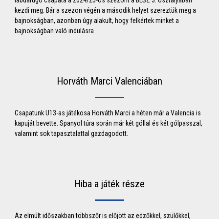
labdarúgó csapata a 2024/25-ös szezont a BLSZ 3. osztályában
kezdi meg. Bár a szezon végén a második helyet szereztük meg a
bajnokságban, azonban úgy alakult, hogy felkértek minket a
bajnokságban való indulásra.
Horváth Marci Valenciában
Csapatunk U13-as játékosa Horváth Marci a héten már a Valencia is
kapuját bevette. Spanyol túra során már két góllal és két gólpasszal,
valamint sok tapasztalattal gazdagodott.
Hiba a játék része
Az elmúlt időszakban többszőr is előjött az edzőkkel, szülőkkel,