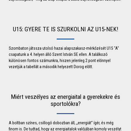
U15: GYERE TE IS SZURKOLNI AZ U15-NEK!
Szombaton játssza utolsó hazai alapszakasz-mérkőzését U15 "A"
csapatunk a 4. helyen álló Szent István SE ellen. A találkozó
különösen fontos számunkra, hiszen jelenleg 2 pont előnnyel
vezetjük a tabellát a második helyezett Dorog előtt.
Miért veszélyes az energiaital a gyerekekre és
sportolókra?
A boltban színes, csillogó dobozban áll, „energiát” ígér, és még
finom is. De tudtad, hogy az energiaitalok valójában komoly veszélyt