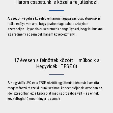
Három csapatunk is közel a feljutáshoz!
A szezon végéhez közeledve három nagypályás csapatunknak is
reális esélye van arra, hogy jövőre magasabb osztályban
szerepeljen. Ugyanakkor szeretnénk hangsúlyozni, hogy klubunknál
az eredmény sosem cél, hanem következmény.
17 évesen a felnőttek között – működik a
Hegyvidék–TFSE út
A Hegyvidék UFC és a TFSE közötti együttműködés már évek óta
meghatározó része klubunk szakmai koncepciójának, azonban az
idei szezonban ez a kapcsolat még szorosabbá vált – és ennek
kézzelfogható eredményei is vannak.