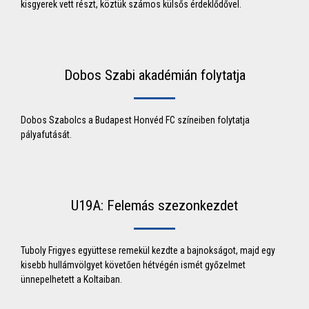
kisgyerek vett részt, köztük számos külsős érdeklődővel.
Dobos Szabi akadémián folytatja
Dobos Szabolcs a Budapest Honvéd FC színeiben folytatja
pályafutását.
U19A: Felemás szezonkezdet
Tuboly Frigyes együttese remekül kezdte a bajnokságot, majd egy
kisebb hullámvölgyet követően hétvégén ismét győzelmet
ünnepelhetett a Koltaiban.