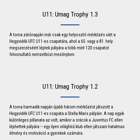
U11: Umag Trophy 1.3
A torna zárónapján már csak egy helyosztó mérkőzés várt a
Hegyvidék UFC U11-es csapatára, ahol a 65. vagy a 81. hely
megszerzéséért léptek pályára a több mint 120 csapatot
felvonultató nemzetközi mezőnyben.
U11: Umag Trophy 1.2
A torna harmadik napján újabb három mérkőzést játszott a
Hegyvidék UFC U11-es csapata a Stella Maris pályáin. A nap egyik
különleges pillanata az volt, amikor a srácok a Juventus FC ellen
léphettek pályára – egy ilyen világhírű klub ellen játszani hatalmas
élmény és motiváció a gyerekek számára.