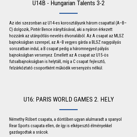
U14B - Hungarian Talents 3-2
Az idei szezonban az U14-es korosztályunk három csapattal (A–B–
C) dolgozik, Pintér Bence irányításával, aki a nyáron érkezett
hozzánk az utánpótlás-nevelés élvonalából. Az A csapat az MLSZ
bajnokságban szerepel, az A–B vegyes gárda a BLSZ nagypályás
sorozatban indul, a B csapat pedig a háromnegyed pályás
bajnokságban versenyez. Emellett az A csapat az U15-ös
futsalbajnokságban is helytáll, míg a C csapat fejlesztő,
felzárkóztató csoportként működik versenyzés nélkül.
U16: PARIS WORLD GAMES 2. HELY
Némethy Róbert csapata, a döntőben ugyan alulmaradt a spanyol
Rear Sports csapata ellen, de így is elképesztő élményekkel
gazdagodtak a srácok.