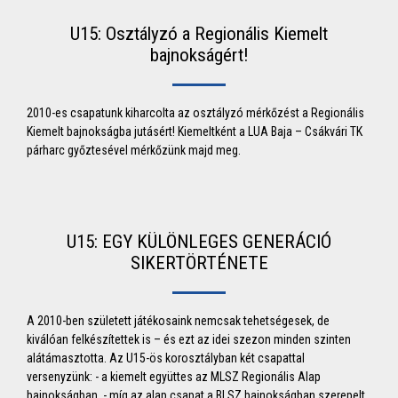
U15: Osztályzó a Regionális Kiemelt
bajnokságért!
2010-es csapatunk kiharcolta az osztályzó mérkőzést a Regionális
Kiemelt bajnokságba jutásért! Kiemeltként a LUA Baja – Csákvári TK
párharc győztesével mérkőzünk majd meg.
U15: EGY KÜLÖNLEGES GENERÁCIÓ
SIKERTÖRTÉNETE
A 2010-ben született játékosaink nemcsak tehetségesek, de
kiválóan felkészítettek is – és ezt az idei szezon minden szinten
alátámasztotta. Az U15-ös korosztályban két csapattal
versenyzünk: - a kiemelt együttes az MLSZ Regionális Alap
bajnokságban, - míg az alap csapat a BLSZ bajnokságban szerepelt.