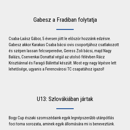
Gabesz a Fradiban folytatja
Csaba-Laász Gábor, 5 évesen jött le először hozzánk edzésre.
Gabesz akkor Karakas Csaba bácsi ovis csoportjához csatlakozott
és szépen lassan felcseperedve, Geress Zoli bácsi, majd Nagy
Balázs, Cservenkai Donattal végül az utolsó félévben Rácz
Krisztiánnal és Faragó Bálinttal készült. Most egy nagy lépésre lett
lehetősége, ugyanis a Ferencvárosi TC csapatához igazol!
U13: Szlovákiában jártak
Bogy Cup északi szomszédaink egyik legnépszerűbb utánpótlás
foci torna sorozata, aminek egyik állomására mi is beneveztünk.