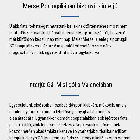
Merse Portugáliában bizonyít - interjú
Újabb fiatal tehetséget mutatunk be, akinek történetéhez most nem
csak időszakosan kell búcsút intenünk Magyarországtól, hiszen ő
már külföldön készül nap mint nap. Maier Merse jelenleg a portugál
SC Braga játékosa, és az ő inspiráló történetét szeretnénk
megosztani veletek egy rövid interjúval egybekötve.
Interjú: Gál Misi gólja Valenciában
Egyesületünk elsősorban szabadidősport klubként működik, amely
minden gyermek számára lehetőséget nyújt a labdarúgás
elsajátítására. Ugyanakkor kiemelt csapatainkban sok ígéretes fiatal
pallérozódik, akik tehetségüknek és a képzésünk minőségének
köszönhetően akadémiákra kerülve folytathatják futballkarrierjüket.
Interjúnk alanya Gál Misi remek példázza, hogy a kellő szorgalommal