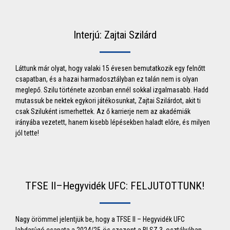
Interjú: Zajtai Szilárd
Láttunk már olyat, hogy valaki 15 évesen bemutatkozik egy felnőtt
csapatban, és a hazai harmadosztályban ez talán nem is olyan
meglepő. Szilu története azonban ennél sokkal izgalmasabb. Hadd
mutassuk be nektek egykori játékosunkat, Zajtai Szilárdot, akit ti
csak Sziluként ismerhettek. Az ő karrierje nem az akadémiák
irányába vezetett, hanem kisebb lépésekben haladt előre, és milyen
jól tette!
TFSE II–Hegyvidék UFC: FELJUTOTTUNK!
Nagy örömmel jelentjük be, hogy a TFSE II – Hegyvidék UFC