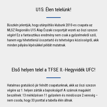
U15: Élen telelünk!
Büszkén jelentjük, hogy utánpótlás klubunk 2010-es csapata az
MLSZ Regionális U15 Alap Északi csoportját vezeti az őszi szezon
végén! Ez a fantasztikus eredmény nem csak a győzelmekről szól,
hanem egy hihetetlenül összetartó és tehetséges közösségről, akik
minden pályára lépésükkel példát mutatnak.
Első helyen telel a TFSE II.-Hegyvidék UFC!
Hatalmas gratuláció jár felnőtt csapatunknak, akik az őszi szezon
végére az 1. helyen zárták a bajnokságot! A számok magukért
beszélnek: 13 mérkőzésen 11 győzelem és mindössze 2 vereség –
nem csoda, hogy 33 ponttal a tabella élén állnak.