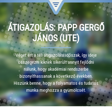
ÁTIGAZOLÁS: PAPP GERGŐ
JÁNOS (UTE)
Véget ért a téli átigazolási időszak, így ideje
összegezni kiknek sikerült annyit fejlődni
nálunk, hogy akadémiai rendszerbe
bizonyíthassanak a következő években.
Hiszünk benne, hogy a folyamatos és tudatos
munka meghozza a gyümölcsét.