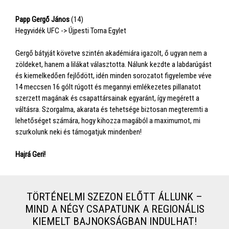
Papp Gergő János
(14)
Hegyvidék UFC -> Újpesti Torna Egylet
Gergő bátyját követve szintén akadémiára igazolt, ő ugyan nem a
zöldeket, hanem a lilákat választotta. Nálunk kezdte a labdarúgást
és kiemelkedően fejlődött, idén minden sorozatot figyelembe véve
14 meccsen 16 gólt rúgott és megannyi emlékezetes pillanatot
szerzett magának és csapattársainak egyaránt, így megérett a
váltásra. Szorgalma, akarata és tehetsége biztosan megteremti a
lehetőséget számára, hogy kihozza magából a maximumot, mi
szurkolunk neki és támogatjuk mindenben!
Hajrá Geri!
TÖRTÉNELMI SZEZON ELŐTT ÁLLUNK –
MIND A NÉGY CSAPATUNK A REGIONÁLIS
KIEMELT BAJNOKSÁGBAN INDULHAT!