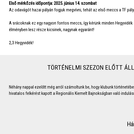
Első mérkőzés időpontja: 2025. június 14. szombat
Az odavágót hazai pályán fogjuk megvívni, tehát az első meccs a TF pál
A srácoknak ez egy nagyon fontos meccs, így kérünk minden Hegyvidék é
élményben lesz része kicsinek, nagynak egyaránt!
2,3 Hegyvidék!
TÖRTÉNELMI SZEZON ELŐTT ÁLL
Néhány nappal ezelőtt még arról számoltunk be, hogy klubunk történetéb
hivatalos felkérést kapott a Regionális Kiemelt Bajnokságban való indulás
Há