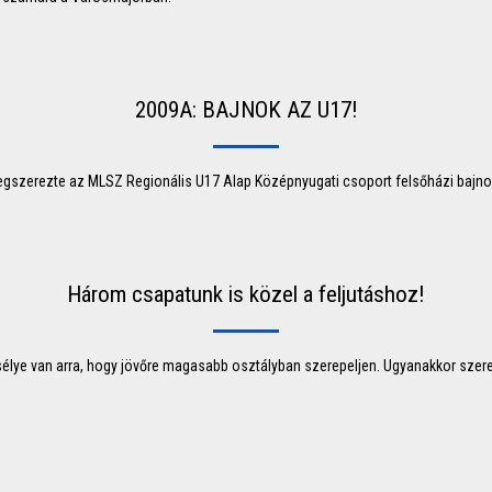
2009A: BAJNOK AZ U17!
egszerezte az MLSZ Regionális U17 Alap Középnyugati csoport felsőházi bajnok
Három csapatunk is közel a feljutáshoz!
élye van arra, hogy jövőre magasabb osztályban szerepeljen. Ugyanakkor sze