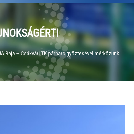
AJNOKSÁGÉRT!
LUA Baja – Csákvári TK párharc győztesével mérkőzünk