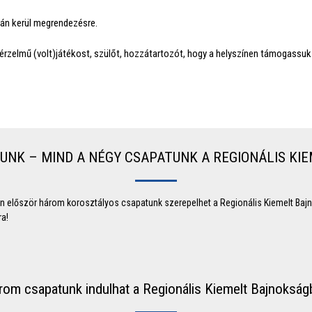
yán kerül megrendezésre.
rzelmű (volt)játékost, szülőt, hozzátartozót, hogy a helyszínen támogassuk e
UNK – MIND A NÉGY CSAPATUNK A REGIONÁLIS KI
en először három korosztályos csapatunk szerepelhet a Regionális Kiemelt Bajn
ra!
rom csapatunk indulhat a Regionális Kiemelt Bajnokság