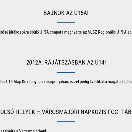
BAJNOK AZ U15A!
tésű játékosokra épülő U15A csapata megnyerte az MLSZ Regionális U15 Alap
2012A: RÁJÁTSZÁSBAN AZ U14!
s U14 Alap Középnyugati csoportjában, ezzel pedig kvalifikálta magát a rájáts
OLSÓ HELYEK – VÁROSMAJORI NAPKÖZIS FOCI TÁ
ly számára a Városmajorban!