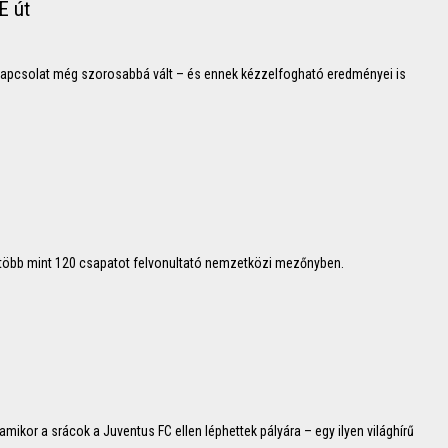
E út
kapcsolat még szorosabbá vált – és ennek kézzelfogható eredményei is
a több mint 120 csapatot felvonultató nemzetközi mezőnyben.
mikor a srácok a Juventus FC ellen léphettek pályára – egy ilyen világhírű