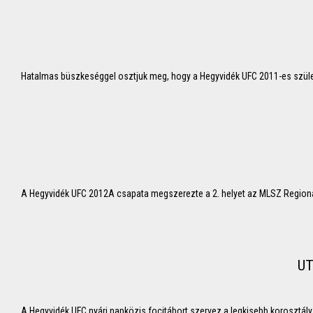
Hatalmas büszkeséggel osztjuk meg, hogy a Hegyvidék UFC 2011-es szüle
A Hegyvidék UFC 2012A csapata megszerezte a 2. helyet az MLSZ Regionáli
UT
A Hegyvidék UFC nyári napközis focitábort szervez a legkisebb korosztá