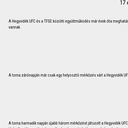
17 
A Hegyvidék UFC és a TFSE közötti együttműködés már évek óta meghatár
vannak.
A torna zárónapján már csak egy helyosztó mérkőzés várt a Hegyvidék UFC
A torna harmadik napján újabb három mérkőzést játszott a Hegyvidék UFC U11