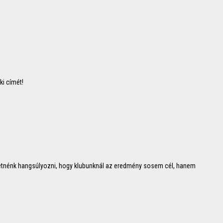
i címét!
retnénk hangsúlyozni, hogy klubunknál az eredmény sosem cél, hanem