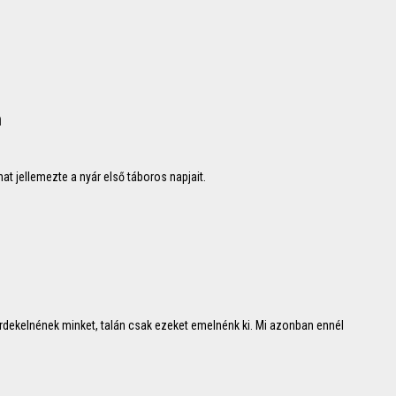
n
at jellemezte a nyár első táboros napjait.
érdekelnének minket, talán csak ezeket emelnénk ki. Mi azonban ennél