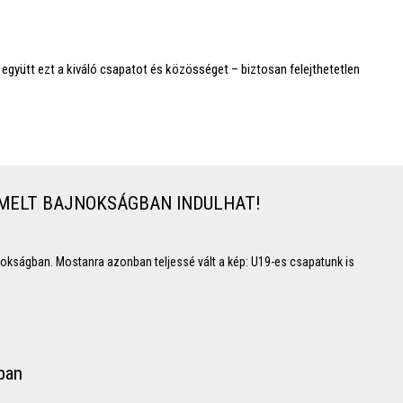
gyütt ezt a kiváló csapatot és közösséget – biztosan felejthetetlen
EMELT BAJNOKSÁGBAN INDULHAT!
okságban. Mostanra azonban teljessé vált a kép: U19-es csapatunk is
ban