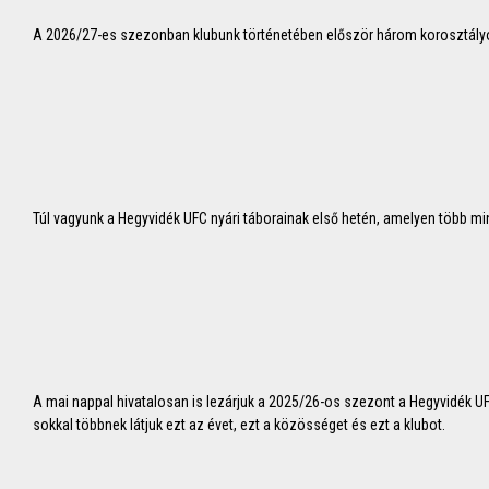
A 2026/27-es szezonban klubunk történetében először három korosztályo
Túl vagyunk a Hegyvidék UFC nyári táborainak első hetén, amelyen több mint
A mai nappal hivatalosan is lezárjuk a 2025/26-os szezont a Hegyvidék UF
sokkal többnek látjuk ezt az évet, ezt a közösséget és ezt a klubot.