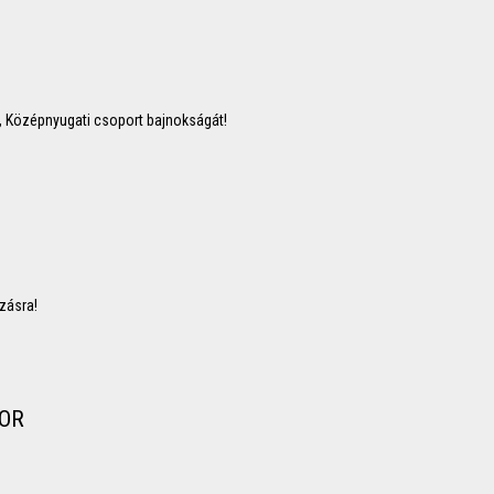
, Középnyugati csoport bajnokságát!
zásra!
BOR