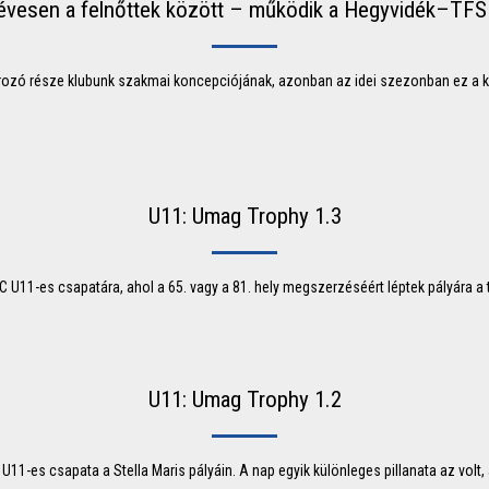
évesen a felnőttek között – működik a Hegyvidék–TFS
ozó része klubunk szakmai koncepciójának, azonban az idei szezonban ez a 
U11: Umag Trophy 1.3
 U11-es csapatára, ahol a 65. vagy a 81. hely megszerzéséért léptek pályára 
U11: Umag Trophy 1.2
-es csapata a Stella Maris pályáin. A nap egyik különleges pillanata az volt, a