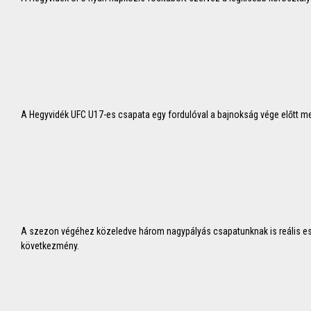
A Hegyvidék UFC U17-es csapata egy fordulóval a bajnokság vége előtt m
A szezon végéhez közeledve három nagypályás csapatunknak is reális es
következmény.