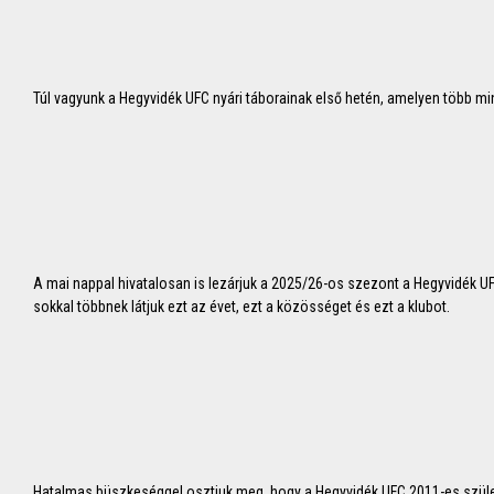
Túl vagyunk a Hegyvidék UFC nyári táborainak első hetén, amelyen több mint
A mai nappal hivatalosan is lezárjuk a 2025/26-os szezont a Hegyvidék UF
sokkal többnek látjuk ezt az évet, ezt a közösséget és ezt a klubot.
Hatalmas büszkeséggel osztjuk meg, hogy a Hegyvidék UFC 2011-es szüle