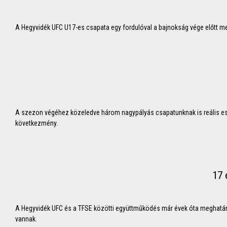
A Hegyvidék UFC U17-es csapata egy fordulóval a bajnokság vége előtt m
A szezon végéhez közeledve három nagypályás csapatunknak is reális es
következmény.
17 
A Hegyvidék UFC és a TFSE közötti együttműködés már évek óta meghatár
vannak.