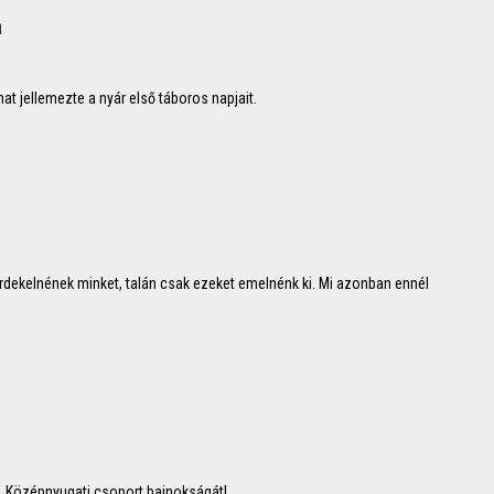
n
at jellemezte a nyár első táboros napjait.
érdekelnének minket, talán csak ezeket emelnénk ki. Mi azonban ennél
, Középnyugati csoport bajnokságát!