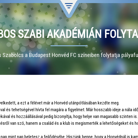
BOS SZABI AKADÉMIÁN FOLYTA
 Szabolcs a Budapest Honvéd FC színeiben folytatja pályafu
velkedett, a ezt a félévet már a Honvéd utánpótlásában kezdte meg.
l és tehetségével hívta fel magára a figyelmet. Már hosszabb ideje a nála id
tékával és hozzáállásával pedig bizonyítja, hogy helye van magasabb szinten i
ntésről van szó, hanem a család és a klub is megismerték a lehetőségeket és 
t nap mint nap beletesz a fejlődésébe. Hiszünk benne, hogy a Honvédnál is kam