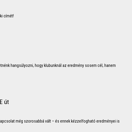
i címét!
retnénk hangsúlyozni, hogy klubunknál az eredmény sosem cél, hanem
E út
kapcsolat még szorosabbá vált – és ennek kézzelfogható eredményei is