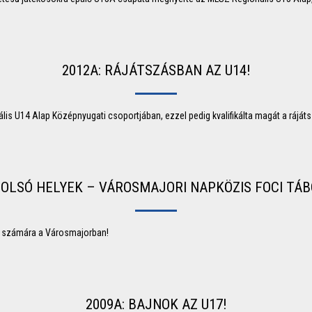
2012A: RÁJÁTSZÁSBAN AZ U14!
s U14 Alap Középnyugati csoportjában, ezzel pedig kvalifikálta magát a rájáts
OLSÓ HELYEK – VÁROSMAJORI NAPKÖZIS FOCI TÁ
ly számára a Városmajorban!
2009A: BAJNOK AZ U17!