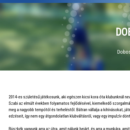
DO
Dobos
2014-es születésű játékosunk, aki egészen kicsi kora óta klubunknál ne
Szabi az elmúlt években folyamatos fejlődésével, kiemelkedő szorgalmáva
meg a nagyobb tempótól és terheléstől. Bátran vállalja a kihívásokat, já
edzéseit, így nem egy átgondolatlan klubváltásról, vagy egy impulzív dö
Büszkék vagyunk arra az útra, amit nálunk bejárt, és arra a munkára, ami