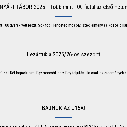
NYÁRI TÁBOR 2026 - Több mint 100 fiatal az első heté
 100 gyerek vett részt. Sok foci, rengeteg mosoly, játék, élmény és közös pillan
Lezártuk a 2025/26-os szezont
C-nél. Két bajnoki cím. Egy második hely. Egy feljutás. Ha csak az eredmények 
BAJNOK AZ U15A!
tésű játékosokra épülő U15A csapata megnyerte az MLSZ Regionális U15 Alap