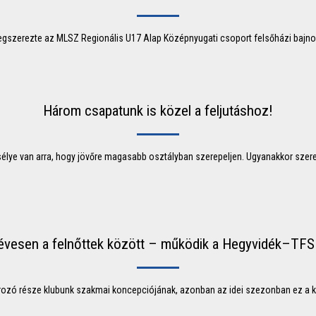
egszerezte az MLSZ Regionális U17 Alap Középnyugati csoport felsőházi bajnok
Három csapatunk is közel a feljutáshoz!
élye van arra, hogy jövőre magasabb osztályban szerepeljen. Ugyanakkor sze
évesen a felnőttek között – működik a Hegyvidék–TFS
ozó része klubunk szakmai koncepciójának, azonban az idei szezonban ez a 